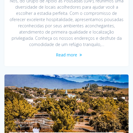
Nós, do Grupo de Apoio às Pousadas (GAP), reunimos uma
diversidade de locais acolhedores para ajudar você a
escolher a estadia perfeita. Com o compromisso de
oferecer excelente hospitalidade, apresentamos pousadas
reconhecidas por seus ambientes aconchegantes,
atendimento de primeira qualidade e localização
privilegiada. Conheça os nossos endereços e desfrute da
comodidade de um refúgio tranquilo,…
Read more