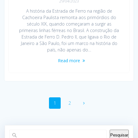
29/04/2023
A história da Estrada de Ferro na região de
Cachoeira Paulista remonta aos primórdios do
século XIX, quando começaram a surgir as
primeiras linhas férreas no Brasil. A construção da
Estrada de Ferro D. Pedro II, que ligava o Rio de
Janeiro a São Paulo, foi um marco na história do
país, não apenas do…
Read more
Posts
Page
Page
1
2
navigation
Pesquisar