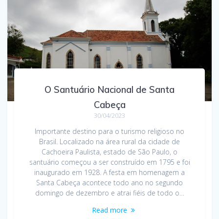
O Santuário Nacional de Santa
Cabeça
30/04/2023
Importante destino para o turismo religioso no
Brasil. Localizado na área rural da cidade de
Cachoeira Paulista, estado de São Paulo, o
santuário começou a ser construído em 1795 e foi
inaugurado em 1928. A festa em homenagem a
Santa Cabeça acontece todo ano no segundo
domingo de dezembro e atrai fiéis de todo o…
Read more