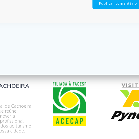
VISIT
CACHOEIRA
al de Cachoeira
ue reúne
mover a
rofissional,
nados ao turismo
ossa cidade.