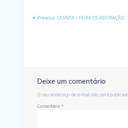
Navegação
Previous
Previous:
QUINTA – FEIRA DE ADORAÇÃO
de
post:
Post
Deixe um comentário
O seu endereço de e-mail não será publicad
Comentário
*