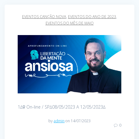
EVENTOS CANÇÃO NOVA
,
EVENTOS DO ANO DE 2023
,
EVENTOS DO MÊS DE MAIO
1∆
On-line / SP∆08/05/2023 A 12/05/2023∆
by
admin
on 14/07/2023
0