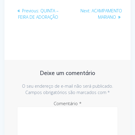
Navegação
Previous
Next
Previous:
QUINTA –
Next:
ACAMPAMENTO
post:
post:
de
FEIRA DE ADORAÇÃO
MARIANO
Post
Deixe um comentário
O seu endereço de e-mail não será publicado.
Campos obrigatórios são marcados com
*
Comentário
*