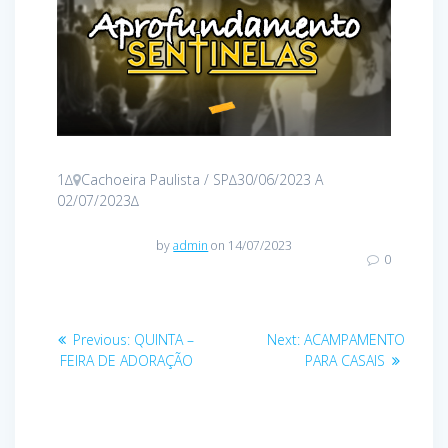
1∆
Cachoeira Paulista / SP∆30/06/2023 A
02/07/2023∆
by
admin
on 14/07/2023
0
Navegação
Previous
Next
Previous:
QUINTA –
Next:
ACAMPAMENTO
post:
post:
de
FEIRA DE ADORAÇÃO
PARA CASAIS
Post