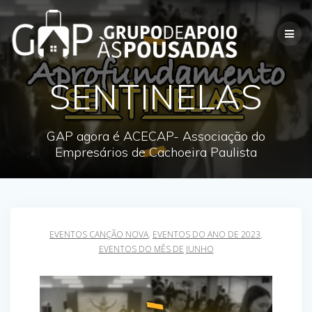
Skip
to
content
SENTINELAS
GAP agora é ACECAP- Associação do
Empresários de Cachoeira Paulista
EVENTOS CANÇÃO NOVA
,
EVENTOS DO ANO DE 2023
,
EVENTOS DO MÊS DE JUNHO