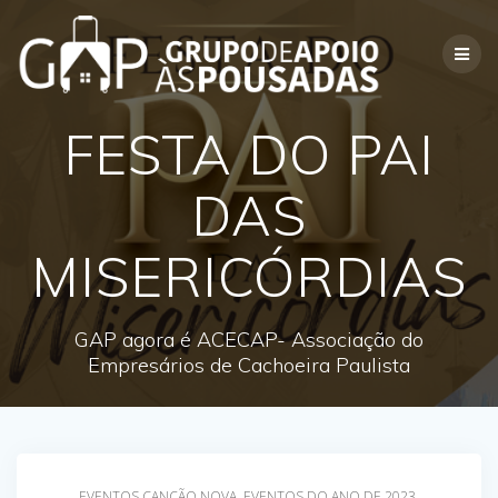
Skip
to
content
FESTA DO PAI
DAS
MISERICÓRDIAS
GAP agora é ACECAP- Associação do
Empresários de Cachoeira Paulista
EVENTOS CANÇÃO NOVA
,
EVENTOS DO ANO DE 2023
,