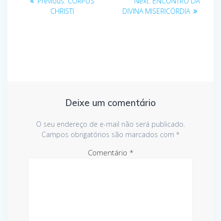
Previous
Next
Previous:
CORPUS
Next:
ENCONTRO DA
post:
post:
de
CHRISTI
DIVINA MISERICÓRDIA
Post
Deixe um comentário
O seu endereço de e-mail não será publicado.
Campos obrigatórios são marcados com
*
Comentário
*