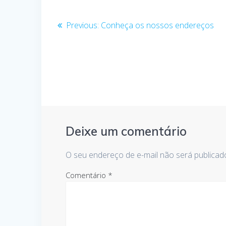
Navegação
Previous
Previous:
Conheça os nossos endereços
post:
de
Post
Deixe um comentário
O seu endereço de e-mail não será publicad
Comentário
*