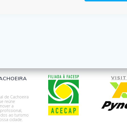
VISIT
CACHOEIRA
al de Cachoeira
ue reúne
mover a
rofissional,
nados ao turismo
ossa cidade.