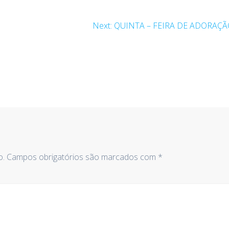
Next
Next:
QUINTA – FEIRA DE ADORAÇ
post:
o.
Campos obrigatórios são marcados com
*