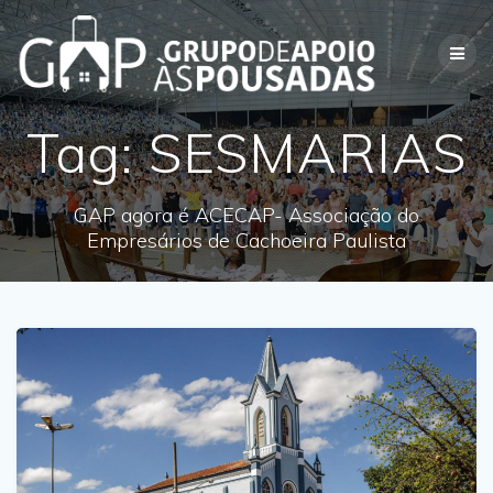
Skip
to
content
Tag:
SESMARIAS
GAP agora é ACECAP- Associação do
Empresários de Cachoeira Paulista