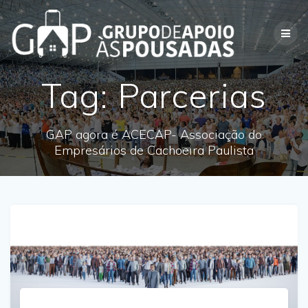
Skip
to
content
Tag:
Parcerias
GAP agora é ACECAP- Associação do
Empresários de Cachoeira Paulista