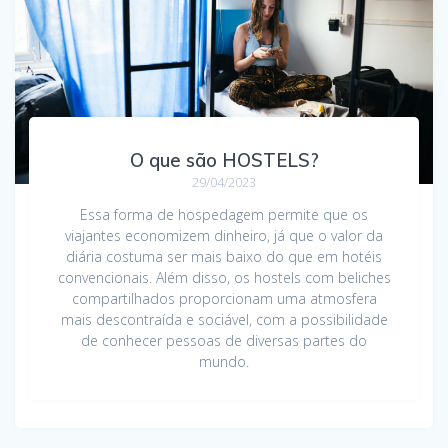
O que são HOSTELS?
29/04/2023
Essa forma de hospedagem permite que os
viajantes economizem dinheiro, já que o valor da
diária costuma ser mais baixo do que em hotéis
convencionais. Além disso, os hostels com beliches
compartilhados proporcionam uma atmosfera
mais descontraída e sociável, com a possibilidade
de conhecer pessoas de diversas partes do
mundo.