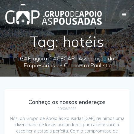
Skip
to
content
Tag:
hotéis
GAP agora é ACECAP- Associação do
Empresários de Cachoeira Paulista
Conheça os nossos endereços
20/06/2023
Nós, do Grupo de Apoio às Pousadas (GAP), reunimos uma
diversidade de locais acolhedores para ajudar você a
escolher a estadia perfeita. Com o compromisso de