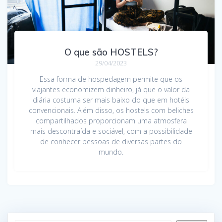
O que são HOSTELS?
29/04/2023
Essa forma de hospedagem permite que os
viajantes economizem dinheiro, já que o valor da
diária costuma ser mais baixo do que em hotéis
convencionais. Além disso, os hostels com beliches
compartilhados proporcionam uma atmosfera
mais descontraída e sociável, com a possibilidade
de conhecer pessoas de diversas partes do
mundo.