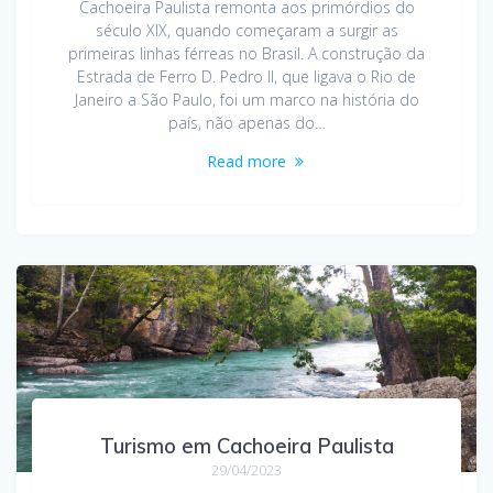
Cachoeira Paulista remonta aos primórdios do
século XIX, quando começaram a surgir as
primeiras linhas férreas no Brasil. A construção da
Estrada de Ferro D. Pedro II, que ligava o Rio de
Janeiro a São Paulo, foi um marco na história do
país, não apenas do…
Read more
Turismo em Cachoeira Paulista
29/04/2023