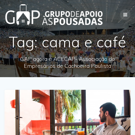
Skip
to
content
Tag:
cama e café
GAP agora é ACECAP- Associação do
Empresários de Cachoeira Paulista