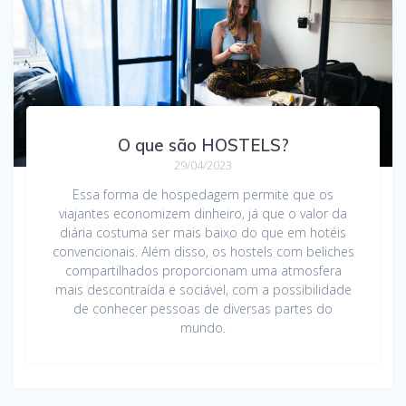
O que são HOSTELS?
29/04/2023
Essa forma de hospedagem permite que os
viajantes economizem dinheiro, já que o valor da
diária costuma ser mais baixo do que em hotéis
convencionais. Além disso, os hostels com beliches
compartilhados proporcionam uma atmosfera
mais descontraída e sociável, com a possibilidade
de conhecer pessoas de diversas partes do
mundo.